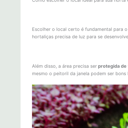
Como escolher o local ideal para sua horta
Escolher o local certo é fundamental para o
hortaliças precisa de luz para se desenvo
Além disso, a área precisa ser
protegida de 
mesmo o peitoril da janela podem ser bons 