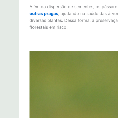
Além da dispersão de sementes, os pássaros
outras pragas
, ajudando na saúde das árvo
diversas plantas. Dessa forma, a preserva
florestais em risco.