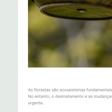
As florestas são ecossistemas fundamentais
No entanto, o desmatamento e as mudanças
urgente.