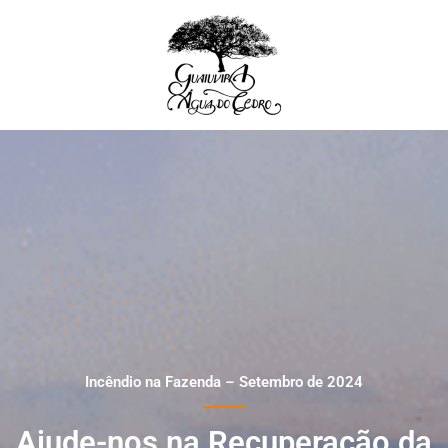
Ir
para
o
conteúdo
Incêndio na Fazenda – Setembro de 2024
Ajude-nos na Recuperação da