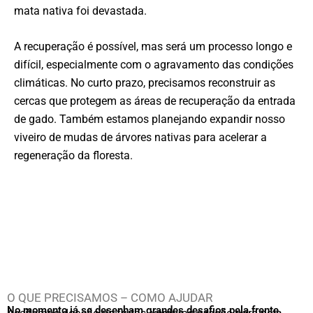
mata nativa foi devastada.
A recuperação é possível, mas será um processo longo e
difícil, especialmente com o agravamento das condições
climáticas. No curto prazo, precisamos reconstruir as
cercas que protegem as áreas de recuperação da entrada
de gado. Também estamos planejando expandir nosso
viveiro de mudas de árvores nativas para acelerar a
regeneração da floresta.
O QUE PRECISAMOS – COMO AJUDAR
No momento já se desenham grandes desafios pela frente.