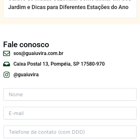
Jardim e Dicas para Diferentes Estações do Ano
Fale conosco
sos@guaiuvira.com.br
Caixa Postal 13, Pompéia, SP 17580-970
@guaiuvira
N
o
m
e
E
*
-
m
*
a
T
d
i
e
e