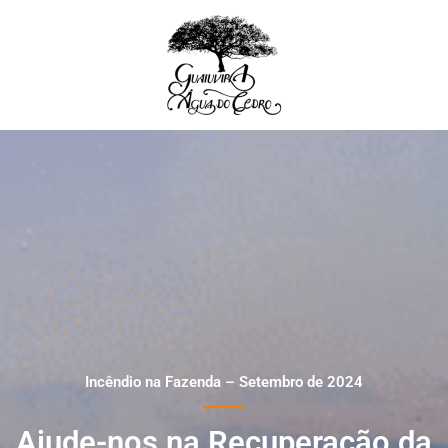
Ir
para
o
conteúdo
Incêndio na Fazenda – Setembro de 2024
Ajude-nos na Recuperação da