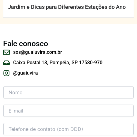
Jardim e Dicas para Diferentes Estações do Ano
Fale conosco
sos@guaiuvira.com.br
Caixa Postal 13, Pompéia, SP 17580-970
@guaiuvira
N
o
m
e
E
*
-
m
c
a
T
o
i
e
n