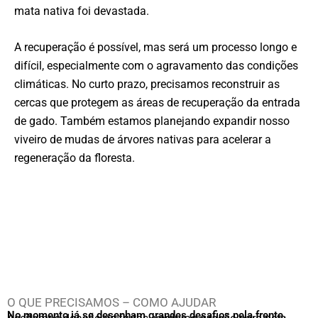
mata nativa foi devastada.
A recuperação é possível, mas será um processo longo e
difícil, especialmente com o agravamento das condições
climáticas. No curto prazo, precisamos reconstruir as
cercas que protegem as áreas de recuperação da entrada
de gado. Também estamos planejando expandir nosso
viveiro de mudas de árvores nativas para acelerar a
regeneração da floresta.
O QUE PRECISAMOS – COMO AJUDAR
No momento já se desenham grandes desafios pela frente.