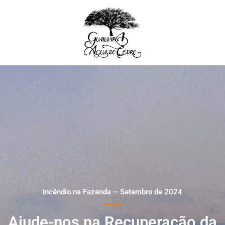
Ir
para
o
conteúdo
Incêndio na Fazenda – Setembro de 2024
Ajude-nos na Recuperação da