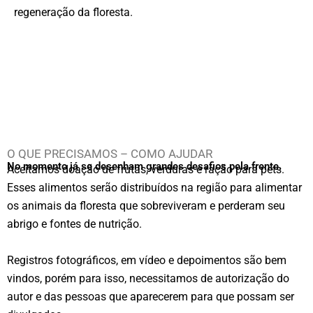
regeneração da floresta.
O QUE PRECISAMOS – COMO AJUDAR
No momento já se desenham grandes desafios pela frente.
Aceitamos doação de frutas, verduras e ração para pets.
Esses alimentos serão distribuídos na região para alimentar
os animais da floresta que sobreviveram e perderam seu
abrigo e fontes de nutrição.
Registros fotográficos, em vídeo e depoimentos são bem
vindos, porém para isso, necessitamos de autorização do
autor e das pessoas que aparecerem para que possam ser