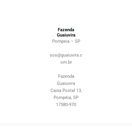
l
t
e
a
f
t
o
o
n
(
Fazenda
e
c
Guaiuvira
o
Pompeia – SP
m
D
sos@guaiuvira.c
D
om.br
D
)
Fazenda
Guaiuvira
Caixa Postal 13,
Pompéia, SP
17580-970